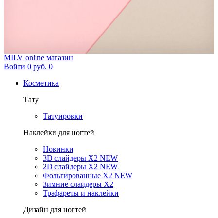
MILV
online магазин
Войти
0 руб.
0
Косметика
Тату
Татуировки
Наклейки для ногтей
Новинки
3D слайдеры X2 NEW
2D слайдеры X2 NEW
Фольгированные X2 NEW
Зимние слайдеры Х2
Трафареты и наклейки
Дизайн для ногтей