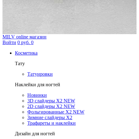
MILV
online магазин
Войти
0 руб.
0
Косметика
Тату
Татуировки
Наклейки для ногтей
Новинки
3D слайдеры X2 NEW
2D слайдеры X2 NEW
Фольгированные X2 NEW
Зимние слайдеры Х2
Трафареты и наклейки
Дизайн для ногтей