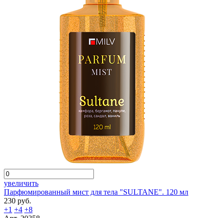
увеличить
Парфюмированный мист для тела "SULTANE". 120 мл
230 руб.
+1
+4
+8