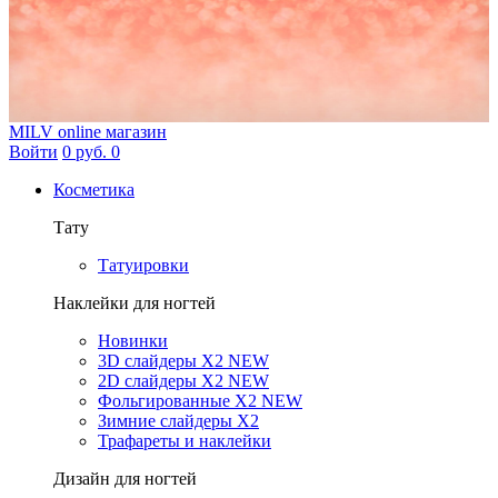
MILV
online магазин
Войти
0 руб.
0
Косметика
Тату
Татуировки
Наклейки для ногтей
Новинки
3D слайдеры X2 NEW
2D слайдеры X2 NEW
Фольгированные X2 NEW
Зимние слайдеры Х2
Трафареты и наклейки
Дизайн для ногтей