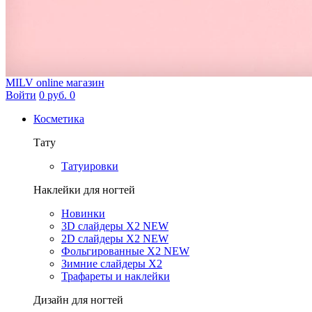
MILV
online магазин
Войти
0 руб.
0
Косметика
Тату
Татуировки
Наклейки для ногтей
Новинки
3D слайдеры X2 NEW
2D слайдеры X2 NEW
Фольгированные X2 NEW
Зимние слайдеры Х2
Трафареты и наклейки
Дизайн для ногтей