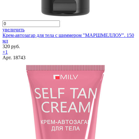
увеличить
Крем-автозагар для тела с шиммером "МАРШМЕЛЛОУ". 150
мл
320 руб.
+1
Арт. 18743