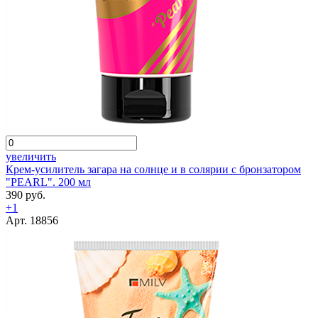
увеличить
Крем-усилитель загара на солнце и в солярии с бронзатором
"PEARL". 200 мл
390 руб.
+1
Арт. 18856