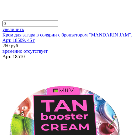
увеличить
Крем для загара в солярии с бронзатором "MANDARIN JAM".
Арт. 18509. 45 г
260 руб.
временно отсутствует
Арт. 18510