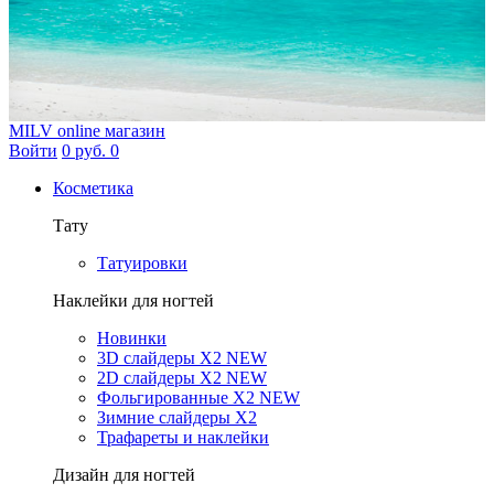
MILV
online магазин
Войти
0 руб.
0
Косметика
Тату
Татуировки
Наклейки для ногтей
Новинки
3D слайдеры X2 NEW
2D слайдеры X2 NEW
Фольгированные X2 NEW
Зимние слайдеры Х2
Трафареты и наклейки
Дизайн для ногтей