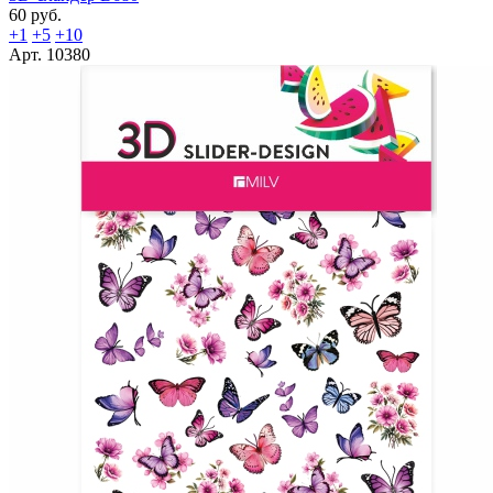
60 руб.
+1
+5
+10
Арт. 10380