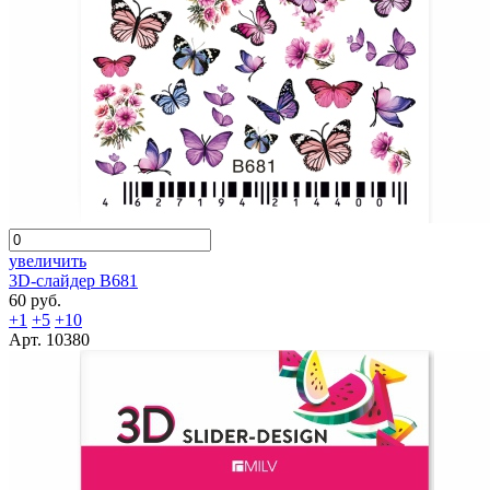
увеличить
3D-слайдер B681
60 руб.
+1
+5
+10
Арт. 10380