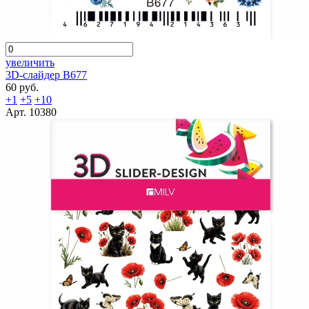
увеличить
3D-слайдер B677
60 руб.
+1
+5
+10
Арт. 10380