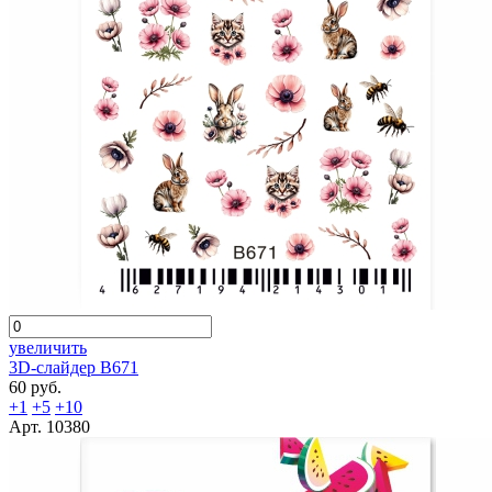
увеличить
3D-слайдер B671
60 руб.
+1
+5
+10
Арт. 10380