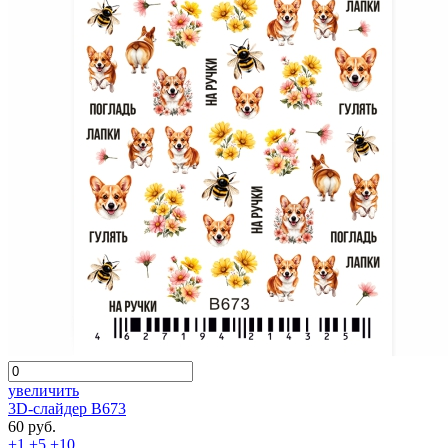
увеличить
3D-слайдер B673
60 руб.
+1
+5
+10