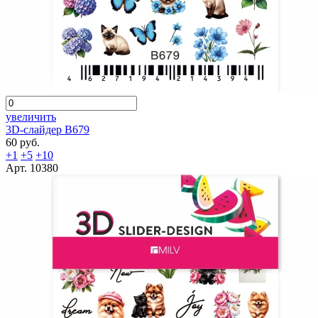
увеличить
3D-слайдер B679
60 руб.
+1
+5
+10
Арт. 10380