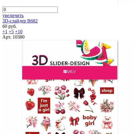
увеличить
3D-слайдер B682
60 руб.
+1
+5
+10
Арт. 10380