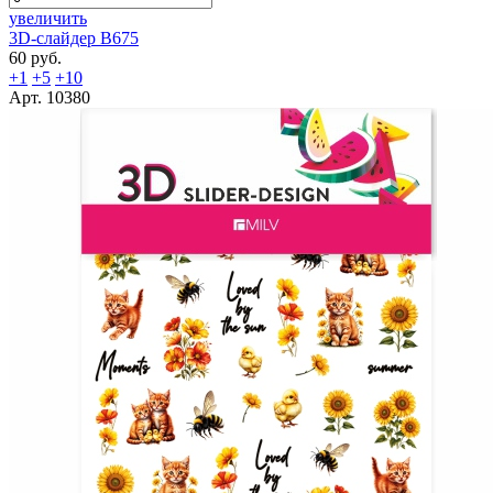
увеличить
3D-слайдер B675
60 руб.
+1
+5
+10
Арт. 10380