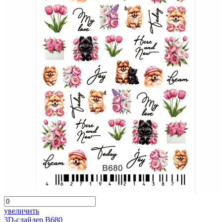
увеличить
3D-слайдер B680