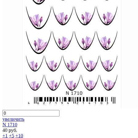
увеличить
N 1710
40 руб.
+1
+5
+10