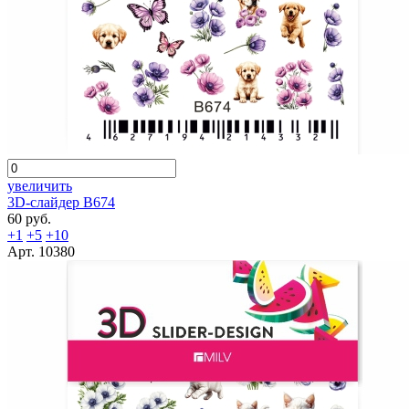
увеличить
3D-слайдер B674
60 руб.
+1
+5
+10
Арт. 10380