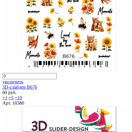
увеличить
3D-слайдер B676
60 руб.
+1
+5
+10
Арт. 10380