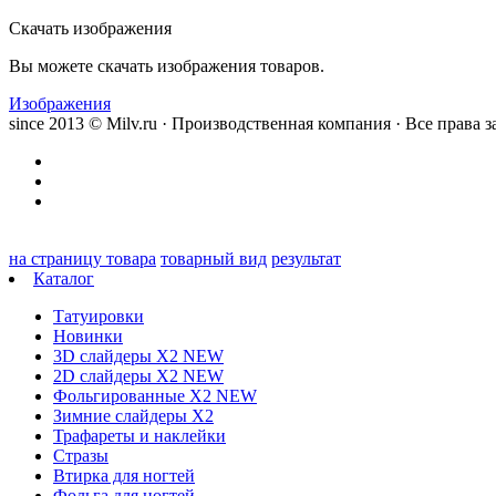
Скачать изображения
Вы можете скачать изображения товаров.
Изображения
since 2013 © Milv.ru · Производственная компания · Все права
на страницу товара
товарный вид
результат
Каталог
Татуировки
Новинки
3D слайдеры X2 NEW
2D слайдеры X2 NEW
Фольгированные X2 NEW
Зимние слайдеры Х2
Трафареты и наклейки
Стразы
Втирка для ногтей
Фольга для ногтей