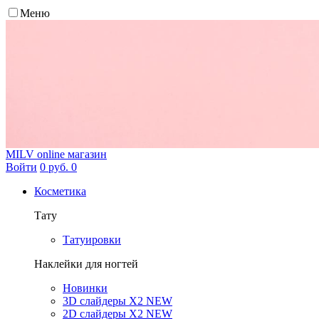
Меню
MILV
online магазин
Войти
0 руб.
0
Косметика
Тату
Татуировки
Наклейки для ногтей
Новинки
3D слайдеры X2 NEW
2D слайдеры X2 NEW