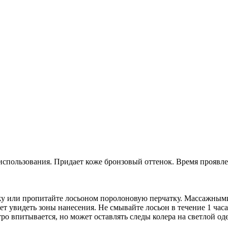
спользования. Придает коже бронзовый оттенок. Время проявлени
жу или пропитайте лосьоном поролоновую перчатку. Массажным
ет увидеть зоны нанесения. Не смывайте лосьон в течение 1 ча
ро впитывается, но может оставлять следы колера на светлой од