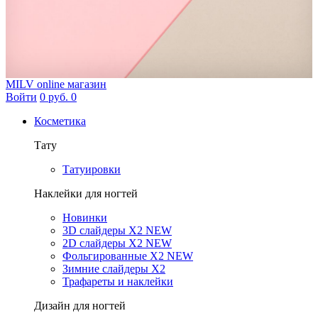
MILV
online магазин
Войти
0 руб.
0
Косметика
Тату
Татуировки
Наклейки для ногтей
Новинки
3D слайдеры X2 NEW
2D слайдеры X2 NEW
Фольгированные X2 NEW
Зимние слайдеры Х2
Трафареты и наклейки
Дизайн для ногтей