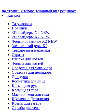
на страницу товара
товарный вид
результат
Каталог
Татуировки
Новинки
3D слайдеры X2 NEW
2D слайдеры X2 NEW
Фольгированные X2 NEW
Зимние слайдеры Х2
Трафареты и наклейки
Стразы
Втирка для ногтей
Фольга для ногтей
Средства для маникюра
Средства для педикюра
Для душа
Косметика для лица
Кремы для рук
Кремы для тела
Масла и гели для тела
Шугаринг Депиляция
Кремы для загара
Скрабы для тела