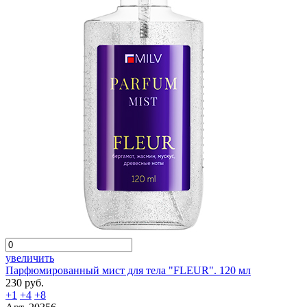
увеличить
Парфюмированный мист для тела "FLEUR". 120 мл
230 руб.
+1
+4
+8