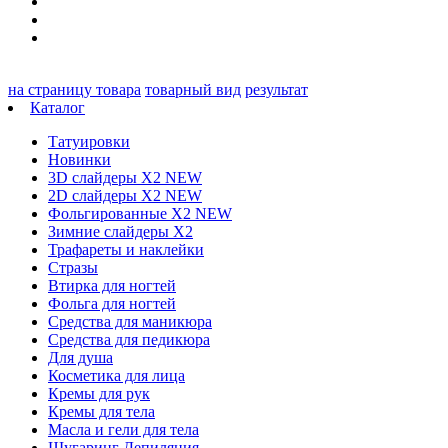
на страницу товара
товарный вид
результат
Каталог
Татуировки
Новинки
3D слайдеры X2 NEW
2D слайдеры X2 NEW
Фольгированные X2 NEW
Зимние слайдеры Х2
Трафареты и наклейки
Стразы
Втирка для ногтей
Фольга для ногтей
Средства для маникюра
Средства для педикюра
Для душа
Косметика для лица
Кремы для рук
Кремы для тела
Масла и гели для тела
Шугаринг Депиляция