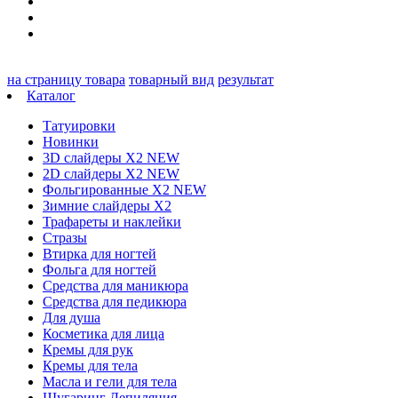
на страницу товара
товарный вид
результат
Каталог
Татуировки
Новинки
3D слайдеры X2 NEW
2D слайдеры X2 NEW
Фольгированные X2 NEW
Зимние слайдеры Х2
Трафареты и наклейки
Стразы
Втирка для ногтей
Фольга для ногтей
Средства для маникюра
Средства для педикюра
Для душа
Косметика для лица
Кремы для рук
Кремы для тела
Масла и гели для тела
Шугаринг Депиляция