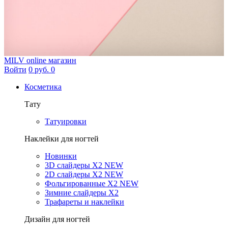
MILV
online магазин
Войти
0 руб.
0
Косметика
Тату
Татуировки
Наклейки для ногтей
Новинки
3D слайдеры X2 NEW
2D слайдеры X2 NEW
Фольгированные X2 NEW
Зимние слайдеры Х2
Трафареты и наклейки
Дизайн для ногтей