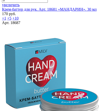
увеличить
Крем-баттер для рук. Арт. 18681 «МАНДАРИН». 30 мл
170 руб.
+1
+5
+10
Арт. 18687