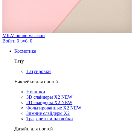
MILV
online магазин
Войти
0 руб.
0
Косметика
Тату
Татуировки
Наклейки для ногтей
Новинки
3D слайдеры X2 NEW
2D слайдеры X2 NEW
Фольгированные X2 NEW
Зимние слайдеры Х2
Трафареты и наклейки
Дизайн для ногтей