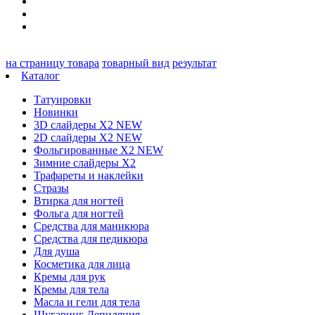
на страницу товара
товарный вид
результат
Каталог
Татуировки
Новинки
3D слайдеры X2 NEW
2D слайдеры X2 NEW
Фольгированные X2 NEW
Зимние слайдеры Х2
Трафареты и наклейки
Стразы
Втирка для ногтей
Фольга для ногтей
Средства для маникюра
Средства для педикюра
Для душа
Косметика для лица
Кремы для рук
Кремы для тела
Масла и гели для тела
Шугаринг Депиляция