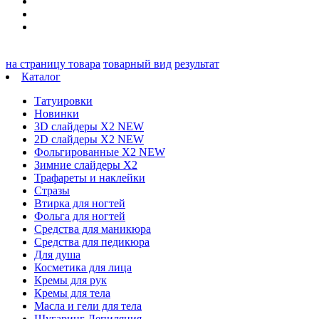
на страницу товара
товарный вид
результат
Каталог
Татуировки
Новинки
3D слайдеры X2 NEW
2D слайдеры X2 NEW
Фольгированные X2 NEW
Зимние слайдеры Х2
Трафареты и наклейки
Стразы
Втирка для ногтей
Фольга для ногтей
Средства для маникюра
Средства для педикюра
Для душа
Косметика для лица
Кремы для рук
Кремы для тела
Масла и гели для тела
Шугаринг Депиляция