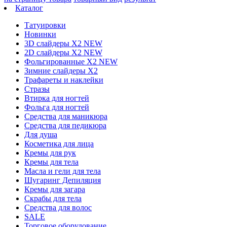
Каталог
Татуировки
Новинки
3D слайдеры X2 NEW
2D слайдеры X2 NEW
Фольгированные X2 NEW
Зимние слайдеры Х2
Трафареты и наклейки
Стразы
Втирка для ногтей
Фольга для ногтей
Средства для маникюра
Средства для педикюра
Для душа
Косметика для лица
Кремы для рук
Кремы для тела
Масла и гели для тела
Шугаринг Депиляция
Кремы для загара
Скрабы для тела
Средства для волос
SALE
Торговое оборудование