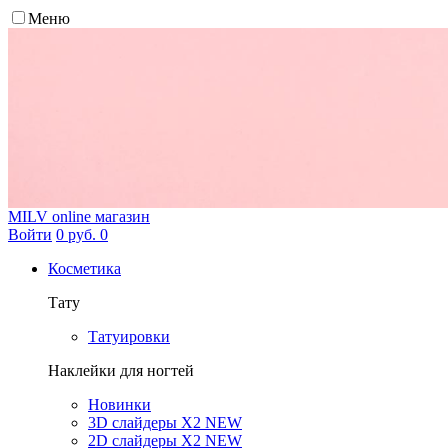
Меню
MILV
online магазин
Войти
0 руб.
0
Косметика
Тату
Татуировки
Наклейки для ногтей
Новинки
3D слайдеры X2 NEW
2D слайдеры X2 NEW