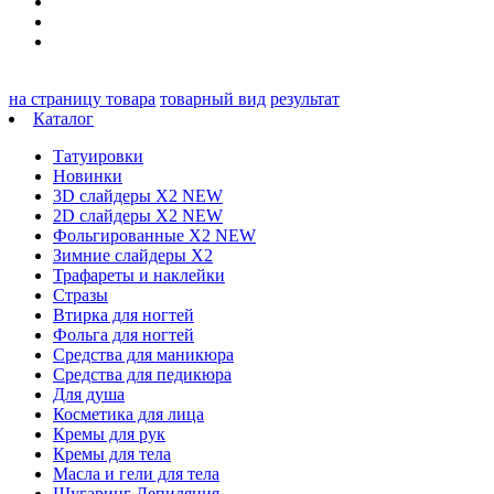
на страницу товара
товарный вид
результат
Каталог
Татуировки
Новинки
3D слайдеры X2 NEW
2D слайдеры X2 NEW
Фольгированные X2 NEW
Зимние слайдеры Х2
Трафареты и наклейки
Стразы
Втирка для ногтей
Фольга для ногтей
Средства для маникюра
Средства для педикюра
Для душа
Косметика для лица
Кремы для рук
Кремы для тела
Масла и гели для тела
Шугаринг Депиляция