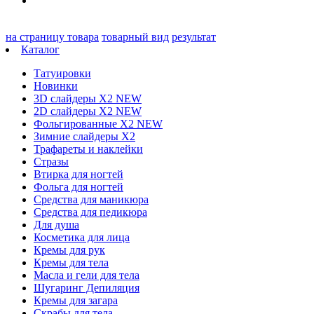
на страницу товара
товарный вид
результат
Каталог
Татуировки
Новинки
3D слайдеры X2 NEW
2D слайдеры X2 NEW
Фольгированные X2 NEW
Зимние слайдеры Х2
Трафареты и наклейки
Стразы
Втирка для ногтей
Фольга для ногтей
Средства для маникюра
Средства для педикюра
Для душа
Косметика для лица
Кремы для рук
Кремы для тела
Масла и гели для тела
Шугаринг Депиляция
Кремы для загара
Скрабы для тела