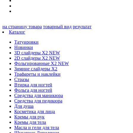
на страницу товара
товарный вид
результат
Каталог
Татуировки
Новинки
3D слайдеры X2 NEW
2D слайдеры X2 NEW
Фольгированные X2 NEW
Зимние слайдеры Х2
Трафареты и наклейки
Стразы
Втирка для ногтей
Фольга для ногтей
Средства для маникюра
Средства для педикюра
Для душа
Косметика для лица
Кремы для рук
Кремы для тела
Масла и гели для тела
Шугаринг Депиляция