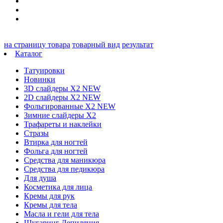
на страницу товара
товарный вид
результат
Каталог
Татуировки
Новинки
3D слайдеры X2 NEW
2D слайдеры X2 NEW
Фольгированные X2 NEW
Зимние слайдеры Х2
Трафареты и наклейки
Стразы
Втирка для ногтей
Фольга для ногтей
Средства для маникюра
Средства для педикюра
Для душа
Косметика для лица
Кремы для рук
Кремы для тела
Масла и гели для тела
Шугаринг Депиляция