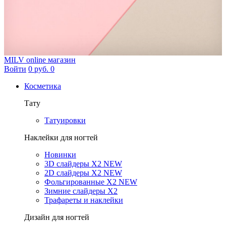
MILV
online магазин
Войти
0 руб.
0
Косметика
Тату
Татуировки
Наклейки для ногтей
Новинки
3D слайдеры X2 NEW
2D слайдеры X2 NEW
Фольгированные X2 NEW
Зимние слайдеры Х2
Трафареты и наклейки
Дизайн для ногтей