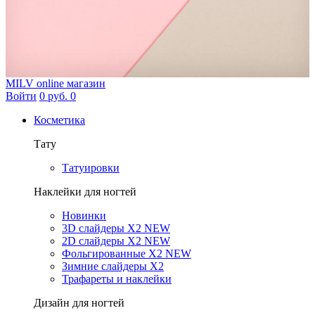
MILV
online магазин
Войти
0 руб.
0
Косметика
Тату
Татуировки
Наклейки для ногтей
Новинки
3D слайдеры X2 NEW
2D слайдеры X2 NEW
Фольгированные X2 NEW
Зимние слайдеры Х2
Трафареты и наклейки
Дизайн для ногтей