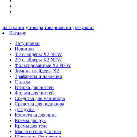
на страницу товара
товарный вид
результат
Каталог
Татуировки
Новинки
3D слайдеры X2 NEW
2D слайдеры X2 NEW
Фольгированные X2 NEW
Зимние слайдеры Х2
Трафареты и наклейки
Стразы
Втирка для ногтей
Фольга для ногтей
Средства для маникюра
Средства для педикюра
Для душа
Косметика для лица
Кремы для рук
Кремы для тела
Масла и гели для тела
Шугаринг Депиляция