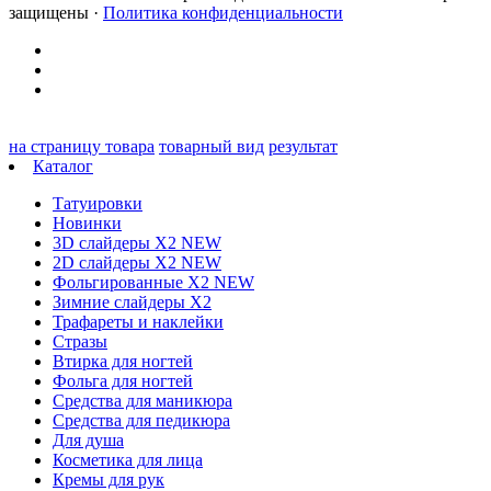
защищены ·
Политика конфиденциальности
на страницу товара
товарный вид
результат
Каталог
Татуировки
Новинки
3D слайдеры X2 NEW
2D слайдеры X2 NEW
Фольгированные X2 NEW
Зимние слайдеры Х2
Трафареты и наклейки
Стразы
Втирка для ногтей
Фольга для ногтей
Средства для маникюра
Средства для педикюра
Для душа
Косметика для лица
Кремы для рук