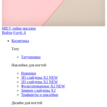
MILV
online магазин
Войти
0 руб.
0
Косметика
Тату
Татуировки
Наклейки для ногтей
Новинки
3D слайдеры X2 NEW
2D слайдеры X2 NEW
Фольгированные X2 NEW
Зимние слайдеры Х2
Трафареты и наклейки
Дизайн для ногтей