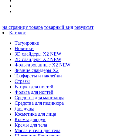
на страницу товара
товарный вид
результат
Каталог
Татуировки
Новинки
3D слайдеры X2 NEW
2D слайдеры X2 NEW
Фольгированные X2 NEW
Зимние слайдеры Х2
Трафареты и наклейки
Стразы
Втирка для ногтей
Фольга для ногтей
Средства для маникюра
Средства для педикюра
Для душа
Косметика для лица
Кремы для рук
Кремы для тела
Масла и гели для тела
Шугаринг Депиляция