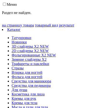
Меню
Раздел не найден.
на страницу товара
товарный вид
результат
Каталог
Татуировки
Новинки
3D слайдеры X2 NEW
2D слайдеры X2 NEW
Фольгированные X2 NEW
Зимние слайдеры Х2
Трафареты и наклейки
Стразы
Втирка для ногтей
Фольга для ногтей
Средства для маникюра
Средства для педикюра
Для душа
Косметика для лица
Кремы для рук
Кремы для тела
Масла и гели для тела