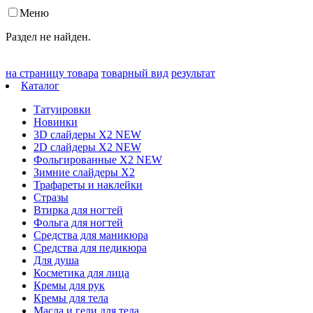
Меню
Раздел не найден.
на страницу товара
товарный вид
результат
Каталог
Татуировки
Новинки
3D слайдеры X2 NEW
2D слайдеры X2 NEW
Фольгированные X2 NEW
Зимние слайдеры Х2
Трафареты и наклейки
Стразы
Втирка для ногтей
Фольга для ногтей
Средства для маникюра
Средства для педикюра
Для душа
Косметика для лица
Кремы для рук
Кремы для тела
Масла и гели для тела