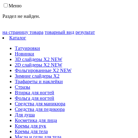
Меню
Раздел не найден.
на страницу товара
товарный вид
результат
Каталог
Татуировки
Новинки
3D слайдеры X2 NEW
2D слайдеры X2 NEW
Фольгированные X2 NEW
Зимние слайдеры Х2
Трафареты и наклейки
Стразы
Втирка для ногтей
Фольга для ногтей
Средства для маникюра
Средства для педикюра
Для душа
Косметика для лица
Кремы для рук
Кремы для тела
Масла и гели для тела