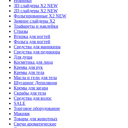
Новинки
3D слайдеры X2 NEW
2D слайдеры X2 NEW
Фольгированные X2 NEW
Зимние слайдеры Х2
Трафареты и наклейки
Стразы
Втирка для ногтей
Фольга для ногтей
Средства для маникюра
Средства для педикюра
Для душа
Косметика для лица
Кремы для рук
Кремы для тела
Масла и гели для тела
Шугаринг Депиляция
Кремы для загара
Скрабы для тела
Средства для волос
SALE
Торговое оборудование
Макияж
Товары для животных
Свечи ароматические