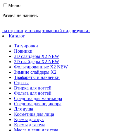
Меню
Раздел не найден.
на страницу товара
товарный вид
результат
Каталог
Татуировки
Новинки
3D слайдеры X2 NEW
2D слайдеры X2 NEW
Фольгированные X2 NEW
Зимние слайдеры Х2
Трафареты и наклейки
Стразы
Втирка для ногтей
Фольга для ногтей
Средства для маникюра
Средства для педикюра
Для душа
Косметика для лица
Кремы для рук
Кремы для тела
Масла и гели для тела