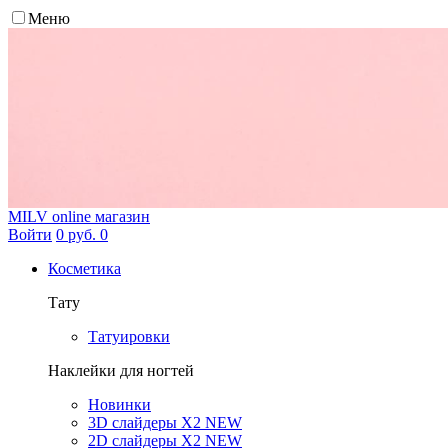
Меню
MILV
online магазин
Войти
0 руб.
0
Косметика
Тату
Татуировки
Наклейки для ногтей
Новинки
3D слайдеры X2 NEW
2D слайдеры X2 NEW