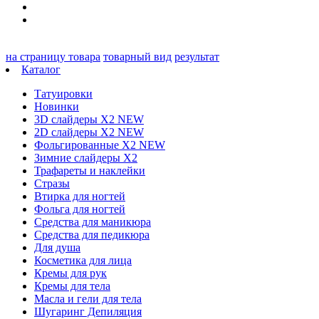
на страницу товара
товарный вид
результат
Каталог
Татуировки
Новинки
3D слайдеры X2 NEW
2D слайдеры X2 NEW
Фольгированные X2 NEW
Зимние слайдеры Х2
Трафареты и наклейки
Стразы
Втирка для ногтей
Фольга для ногтей
Средства для маникюра
Средства для педикюра
Для душа
Косметика для лица
Кремы для рук
Кремы для тела
Масла и гели для тела
Шугаринг Депиляция