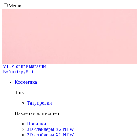
Меню
MILV
online магазин
Войти
0 руб.
0
Косметика
Тату
Татуировки
Наклейки для ногтей
Новинки
3D слайдеры X2 NEW
2D слайдеры X2 NEW