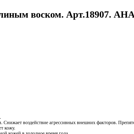
линым воском. Арт.18907. АНА
.
. Снижает воздействие агрессивных внешних факторов. Препят
ет кожу.
ной кожей в холодное время года.