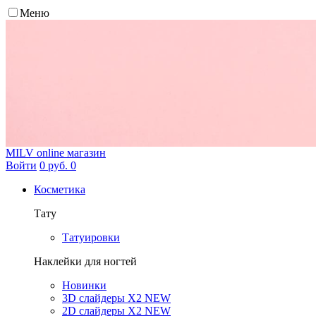
Меню
MILV
online магазин
Войти
0 руб.
0
Косметика
Тату
Татуировки
Наклейки для ногтей
Новинки
3D слайдеры X2 NEW
2D слайдеры X2 NEW