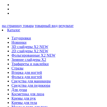
на страницу товара
товарный вид
результат
Каталог
Татуировки
Новинки
3D слайдеры X2 NEW
2D слайдеры X2 NEW
Фольгированные X2 NEW
Зимние слайдеры Х2
Трафареты и наклейки
Стразы
Втирка для ногтей
Фольга для ногтей
Средства для маникюра
Средства для педикюра
Для душа
Косметика для лица
Кремы для рук
Кремы для тела
Масла и гели для тела