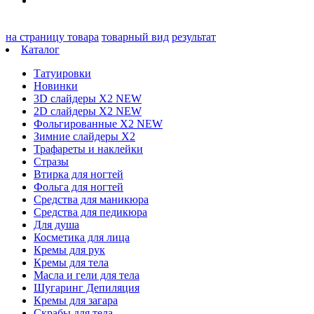
на страницу товара
товарный вид
результат
Каталог
Татуировки
Новинки
3D слайдеры X2 NEW
2D слайдеры X2 NEW
Фольгированные X2 NEW
Зимние слайдеры Х2
Трафареты и наклейки
Стразы
Втирка для ногтей
Фольга для ногтей
Средства для маникюра
Средства для педикюра
Для душа
Косметика для лица
Кремы для рук
Кремы для тела
Масла и гели для тела
Шугаринг Депиляция
Кремы для загара
Скрабы для тела