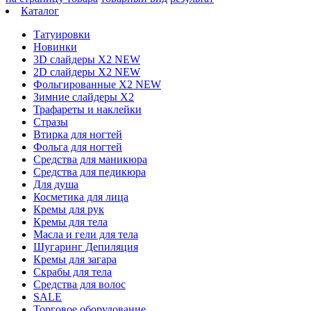
Каталог
Татуировки
Новинки
3D слайдеры X2 NEW
2D слайдеры X2 NEW
Фольгированные X2 NEW
Зимние слайдеры Х2
Трафареты и наклейки
Стразы
Втирка для ногтей
Фольга для ногтей
Средства для маникюра
Средства для педикюра
Для душа
Косметика для лица
Кремы для рук
Кремы для тела
Масла и гели для тела
Шугаринг Депиляция
Кремы для загара
Скрабы для тела
Средства для волос
SALE
Торговое оборудование