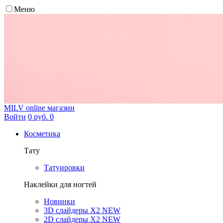
Меню
MILV
online магазин
Войти
0 руб.
0
Косметика
Тату
Татуировки
Наклейки для ногтей
Новинки
3D слайдеры X2 NEW
2D слайдеры X2 NEW